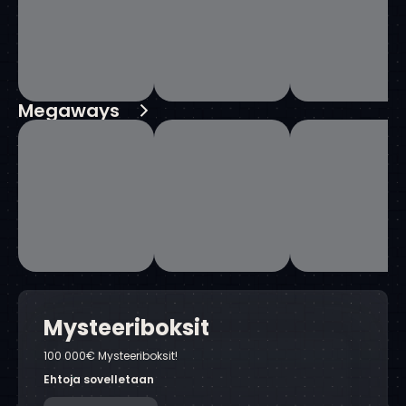
Megaways
Mysteeriboksit
100 000€ Mysteeriboksit!
Ehtoja sovelletaan