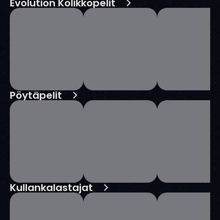
Evolution Kolikkopelit
Pöytäpelit
Kullankalastajat