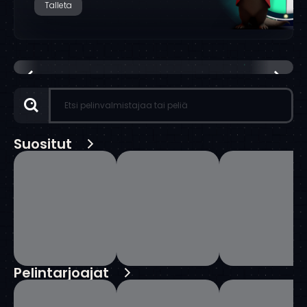
Talleta
Suositut
Pelintarjoajat