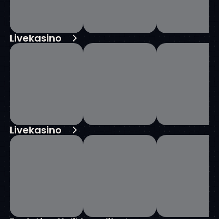
Livekasino
Livekasino