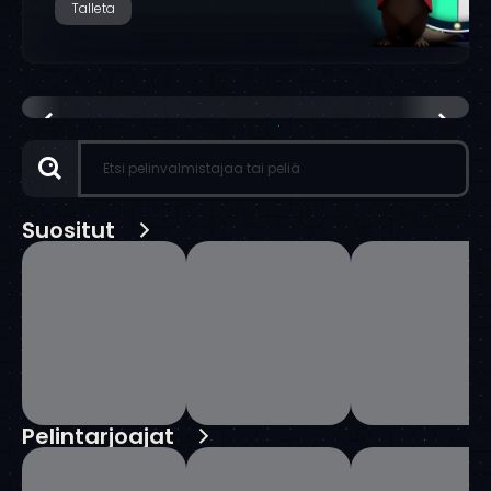
Talleta
Suositut
Pelintarjoajat