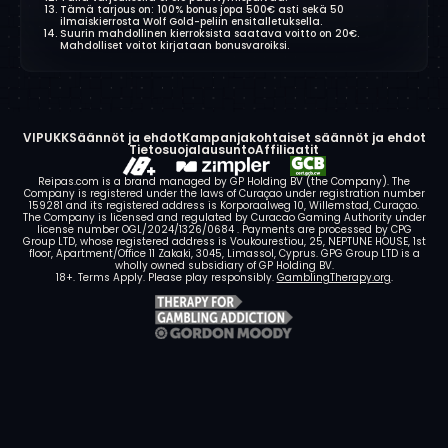
Tämä tarjous on: 100% bonus jopa 500€ asti sekä 50
ilmaiskierrosta Wolf Gold-peliin ensitalletuksella.
Suurin mahdollinen kierroksista saatava voitto on 20€.
Guns n Roses
Elina
€1,295.00
Mahdolliset voitot kirjataan bonusvaroiksi.
Multiplier Mayhem
Åke
€1,010.00
VIP
UKK
Säännöt ja ehdot
Kampanjakohtaiset säännöt ja ehdot
Football studio
Linda
€800.00
Tietosuojalausunto
Affiliaatit
Reipas.com is a brand managed by GP Holding BV (the Company). The
Queens of Wands
Elina
€10,160.00
Company is registered under the laws of Curaçao under registration number
159281 and its registered address is Korporaalweg 10, Willemstad, Curaçao.
The Company is licensed and regulated by Curacao Gaming Authority under
license number OGL/2024/1326/0684 . Payments are processed by CPG
Game of Thrones 243 Ways
Gerri
€108.00
Group LTD, whose registered address is Voukourestiou, 25, NEPTUNE HOUSE, 1st
floor, Apartment/Office 11 Zakaki, 3045, Limassol, Cyprus. GPG Group LTD is a
wholly owned subsidiary of GP Holding BV.
18+. Terms Apply. Please play responsibly.
GamblingTherapy.org
.
Starburst
Jukka
€650.00
Starburst
Tuuli
€410.00
European Roulette
Henry
€100.00
Starburst
Minnie
€2,900.00