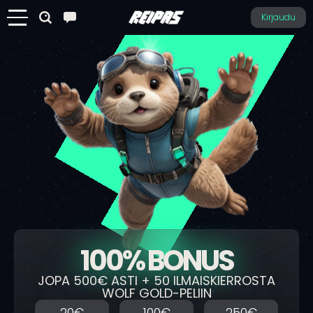
Kirjaudu
100% BONUS
JOPA 500€ ASTI + 50 ILMAISKIERROSTA
WOLF GOLD-PELIIN
20€
100€
250€