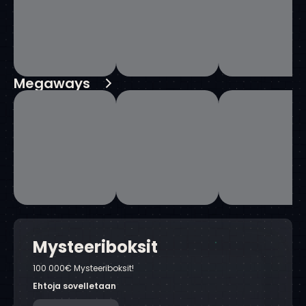
Megaways
Mysteeriboksit
100 000€ Mysteeriboksit!
Ehtoja sovelletaan