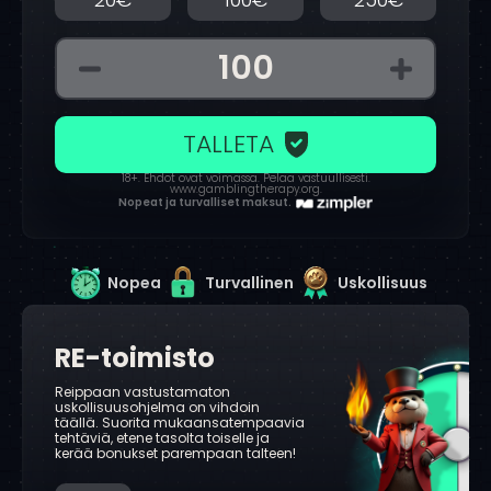
TALLETA
18+
.
Ehdot ovat voimassa
. Pelaa vastuullisesti.
www.gamblingtherapy.org
.
Nopeat ja turvalliset maksut.
Nopea
Turvallinen
Uskollisuus
RE-toimisto
Reippaan vastustamaton
uskollisuusohjelma on vihdoin
täällä. Suorita mukaansatempaavia
tehtäviä, etene tasolta toiselle ja
kerää bonukset parempaan talteen!