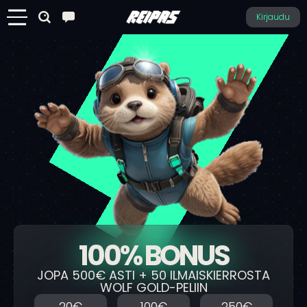
Kirjaudu
100% BONUS
JOPA 500€ ASTI + 50 ILMAISKIERROSTA
WOLF GOLD-PELIIN
20€
100€
250€