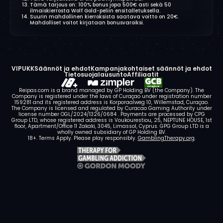
Tämä tarjous on: 100% bonus jopa 500€ asti sekä 50
ilmaiskierrosta Wolf Gold-peliin ensitalletuksella.
Suurin mahdollinen kierroksista saatava voitto on 20€.
Guns n Roses
Elina
€1,295.00
Mahdolliset voitot kirjataan bonusvaroiksi.
Multiplier Mayhem
Åke
€1,010.00
VIP
UKK
Säännöt ja ehdot
Kampanjakohtaiset säännöt ja ehdot
Football studio
Linda
€800.00
Tietosuojalausunto
Affiliaatit
Reipas.com is a brand managed by GP Holding BV (the Company). The
Queens of Wands
Elina
€10,160.00
Company is registered under the laws of Curaçao under registration number
159281 and its registered address is Korporaalweg 10, Willemstad, Curaçao.
The Company is licensed and regulated by Curacao Gaming Authority under
license number OGL/2024/1326/0684 . Payments are processed by CPG
Game of Thrones 243 Ways
Gerri
€108.00
Group LTD, whose registered address is Voukourestiou, 25, NEPTUNE HOUSE, 1st
floor, Apartment/Office 11 Zakaki, 3045, Limassol, Cyprus. GPG Group LTD is a
wholly owned subsidiary of GP Holding BV.
18+. Terms Apply. Please play responsibly.
GamblingTherapy.org
.
Starburst
Jukka
€650.00
Starburst
Tuuli
€410.00
European Roulette
Henry
€100.00
Starburst
Minnie
€2,900.00