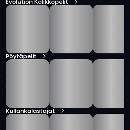
Evolution Kolikkopelit
Pöytäpelit
Kullankalastajat