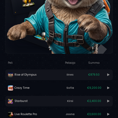
Peli
Pelaaja
Summa
Rise of Olympus
Iines
€879.50
Crazy Time
Sofia
€9,200.00
Starburst
Kirsi
€2,400.00
Live Roulette Pro
Joona
€3,600.00