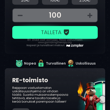
TALLETA
18+
.
Ehdot ovat voimassa
. Pelaa vastuullisesti.
www.gamblingtherapy.org
.
Nopeat ja turvalliset maksut.
Nopea
Turvallinen
Uskollisuus
RE-toimisto
Reippaan vastustamaton
uskollisuusohjelma on vihdoin
täällä. Suorita mukaansatempaavia
tehtäviä, etene tasolta toiselle ja
kerää bonukset parempaan talteen!