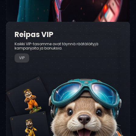
Reipas VIP
Kaikki VIP-tasomme ovat täynnä räätälöityjä
kampanjoita ja bonuksia.
VIP