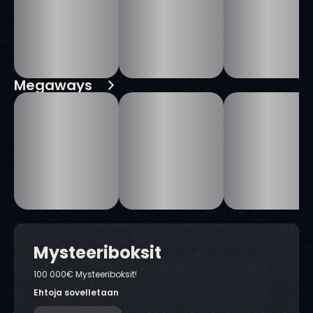
Megaways
Mysteeriboksit
100 000€ Mysteeriboksit!
Ehtoja sovelletaan