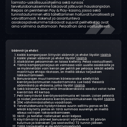
toimisto-uskollisuusohjelma sekä runsas
tervetulobonuksemme takaavat jatkuvan hauskanpidon.
Reipas on perinteinen Pay & Play-kasino, jossa sekä
Wonder of Ages
Onni
€1,413,201.43
tunnistautuminen että tallettaminen hoituvat turvallisesti ja
vaivattomasti. Kokenut ja asiantunteva
asiakaspalvelumme takaavat sujuvat pelihetket ja ovat
Gonzo's Quest
Marja
€226.30
aina valmiina auttamaan. Pelaathan aina vastuullisesti.
Starburst
Aino
€410.00
Säännöt ja ehdot:
Starburst
Mika
€100.00
Kaikki kampanjaan liittyvät säännöt ja ehdot löydät
täältä
.
Kaikki yleiset säännöt ja ehdot löydät
täältä
.
Alaikäisten pelaaminen on laissa kielletty. Pelaa vastuullisesti.
Tämä kampanjatarjous on voimassa vain uusille asiakkaille ja
Pyramid: Quest for
Eero
€8,760.00
se myönnetään vain kerran per pelitili per pelaaja. Mikäli edellä
Immortality
mainittuja ehtoja rikotaan, on meillä oikeus tarjouksen
lakkauttamiseen.
Bonusvarojen muuttaminen käteisvaroiksi edellyttää
Ring of Odin
Bart
€372.00
kierrätysvaatimusten noudattamista. Lue lisää Yleisistä
säännöistä ja ehdoista, jotka löydät
täältä
.
Sekä käteinen, bonus että ilmaiskierroksista saadut voitot tulee
kierrättää 40 kertaa.
Guns n Roses
Milla
€237.50
Pelit kerryttävät kierrätysvaatimusta eri tavoin. Listan peleistä
ja niiden panostuksista kierrätysvaatimuksineen löydät
täältä
.
20€ vähimmäistalletus vaaditaan.
Tervetulobonusta hyödyntäessa suurin sallittu panos on 5€.
Mikäli käytetty panos on tätä summaa suurempi, on meillä
Starburst
Anna
€300.00
oikeus voittojen takavarikoimiseen.
Skrill- ja Neteller-talletukset eivät kelpaa.
Käyttämättä jääneet bonusvarat vanhenevat 30 päivän
kuluttua ja kierrokset (jos saatavilla) 72 tunnin jälkeen.
Live Ultimate Texas Holdem
Aleksi
€155.00
Tällä tarjouksella ei ole päättymispäivää.