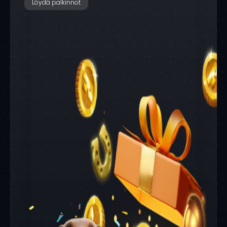
Löydä palkinnot