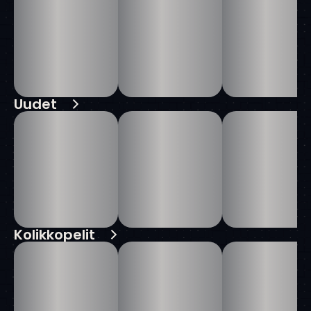
Uudet
Kolikkopelit